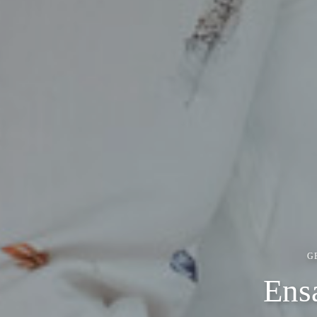
G
Ens