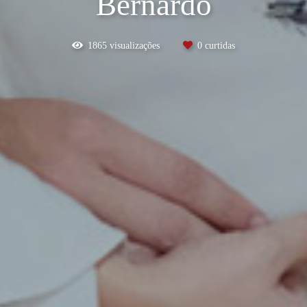
Bernardo
1865
visualizações
0
curtidas