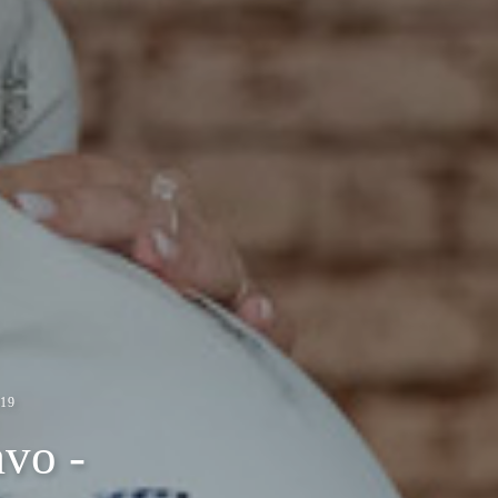
19
vo -